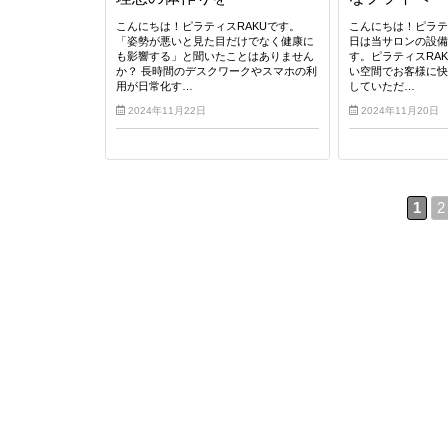
こんにちは！ピラティスRAKUです。
こんにちは！ピラテ
「姿勢が悪いと見た目だけでなく健康に
日は当サロンの設
も影響する」と聞いたことはありません
す。ピラティスRA
か？ 長時間のデスクワークやスマホの利
い空間でお客様に
用が日常化す…
していただ…
2024年11月22日
2024年11月20日
1
2