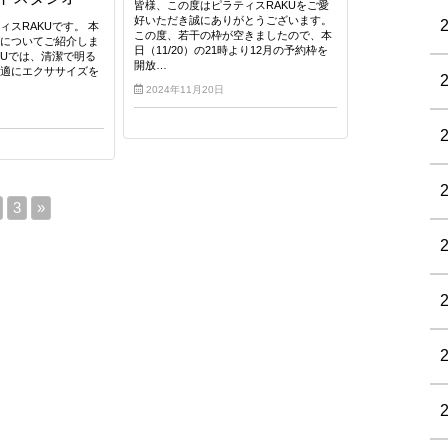
皆様、この度はピラティスRAKUをご愛
好いただき誠にありがとうございます。
ィスRAKUです。 本
この度、若干の枠が空きましたので、本
備についてご紹介しま
日（11/20）の21時より12月の予約枠を
KUでは、清潔で明る
開放…
快適にエクササイズを
2024年11月20日
3
»