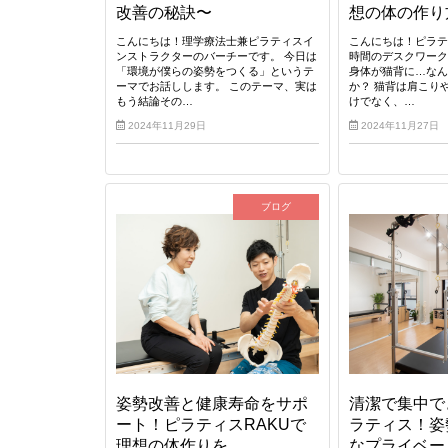
改善の秘訣〜
想の体の作り
こんにちは！理学療法士兼ピラティスイ
こんにちは！ピラテ
ンストラクターのバーチーです。 今日は
時間のデスクワー
「環境が僕らの姿勢をつくる」というテ
身体が猫背に…な
ーマでお話しします。 このテーマ、実は
か？ 猫背は肩こり
もう結論その…
けでなく、…
2024年11月29日
2024年11月27日
ブログ
姿勢改善と健康寿命をサポ
清潔で集中で
ート！ピラティスRAKUで
ラティス！姿
理想の体作りを
なプライベー