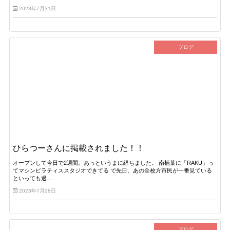
2023年7月31日
ブログ
ひらつーさんに掲載されました！！
オープンして今日で2週間。あっというまに経ちました。 南楠葉に「RAKU」っ
てマシンピラティススタジオできてる で先日、あの全枚方市民が一番見ている
といっても過…
2023年7月28日
ブログ