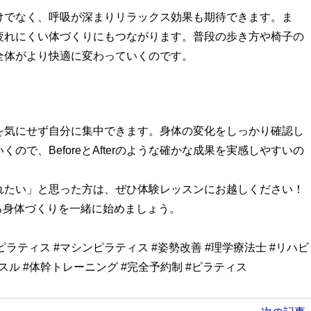
けでなく、呼吸が深まりリラックス効果も期待できます。ま
疲れにくい体づくりにもつながります。普段の歩き方や椅子の
全体がより快適に変わっていくのです。
を気にせず自分に集中できます。身体の変化をしっかり確認し
で、BeforeとAfterのような確かな成果を実感しやすいの
れたい」と思った方は、ぜひ体験レッスンにお越しください！
る身体づくりを一緒に始めましょう。
ピラティス #マシンピラティス #姿勢改善 #理学療法士 #リハビ
ッスル #体幹トレーニング #完全予約制 #ピラティス